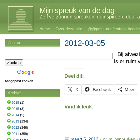
Mijn spreuk van de dag
Zelf verzonnen spreuken, geïnspireerd door al
Home
Over deze site
@@post_notification_header
2012-03-05
Zoeken
Bij afwez
is er ruim
Deel dit:
Aangepast zoeken
X
Facebook
Meer
Archief
2019
(1)
Vind ik leuk:
2015
(3)
2014
(5)
2013
(134)
2012
(346)
2011
(359)
maart 5, 2012
·
mijnspreuken ·