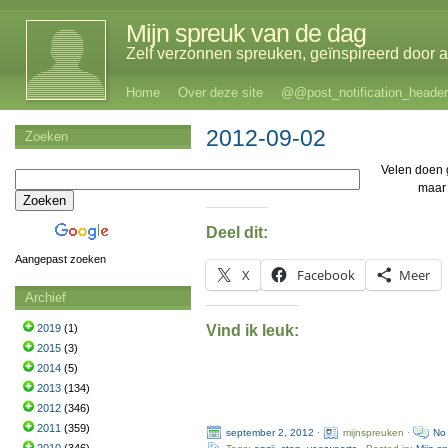
Mijn spreuk van de dag
Zelf verzonnen spreuken, geïnspireerd door al
Home
Over deze site
@@post_notification_header
2012-09-02
Zoeken
Velen doen
maar 
Deel dit:
Aangepast zoeken
X
Facebook
Meer
Archief
Vind ik leuk:
2019
(1)
2015
(3)
2014
(5)
2013
(134)
2012
(346)
2011
(359)
september 2, 2012
·
mijnspreuken ·
No