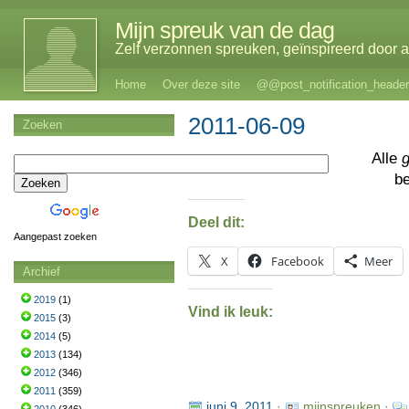
Mijn spreuk van de dag
Zelf verzonnen spreuken, geïnspireerd door al
Home
Over deze site
@@post_notification_header
2011-06-09
Zoeken
Alle
b
Deel dit:
Aangepast zoeken
X
Facebook
Meer
Archief
2019
(1)
Vind ik leuk:
2015
(3)
2014
(5)
2013
(134)
2012
(346)
2011
(359)
juni 9, 2011
·
mijnspreuken ·