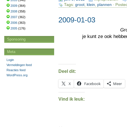
2010
(346)
Tags:
groot
,
klein
,
plannen
· Posted
2009
(364)
2008
(358)
2007
(362)
2009-01-03
2006
(363)
2005
(176)
Gr
je kunt ze ook hebbe
Sponsoring
Meta
Login
Vermeldingen feed
Reacties feed
Deel dit:
WordPress.org
X
Facebook
Meer
Vind ik leuk: