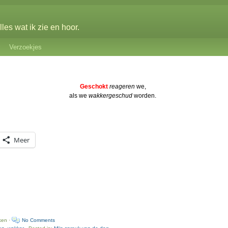
les wat ik zie en hoor.
Verzoekjes
Geschokt
reageren
we,
als we
wakkergeschud
worden.
Meer
ken ·
No Comments