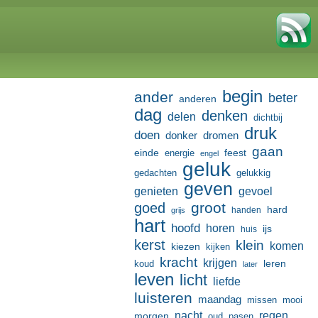
begin
ander
beter
anderen
dag
denken
delen
dichtbij
druk
doen
donker
dromen
gaan
einde
feest
energie
engel
geluk
gedachten
gelukkig
geven
genieten
gevoel
groot
goed
hard
handen
grijs
hart
hoofd
horen
ijs
huis
kerst
klein
komen
kiezen
kijken
kracht
krijgen
leren
koud
later
leven
licht
liefde
luisteren
maandag
missen
mooi
nacht
regen
morgen
oud
pasen