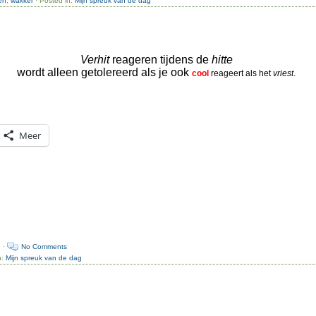
en
,
wakker
· Posted in:
Mijn spreuk van de dag
Verhit
reageren tijdens de
hitte
wordt alleen getolereerd als je ook
cool
reageert als het
vriest
.
Meer
n ·
No Comments
n:
Mijn spreuk van de dag