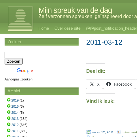
Mijn spreuk van de dag
Zelf verzonnen spreuken, geïnspireerd door al
Home
Over deze site
@@post_notification_header
2011-03-12
Zoeken
Deel dit:
Aangepast zoeken
X
Facebook
Archief
Vind ik leuk:
2019
(1)
2015
(3)
2014
(5)
2013
(134)
2012
(346)
2011
(359)
maart 12, 2011
·
mijnspreu