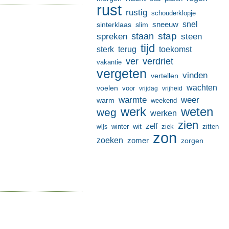
rust
rustig
schouderklopje
sneeuw
snel
sinterklaas
slim
stap
staan
spreken
steen
tijd
terug
toekomst
sterk
ver
verdriet
vakantie
vergeten
vinden
vertellen
wachten
voelen
voor
vrijdag
vrijheid
warmte
weer
warm
weekend
werk
weten
weg
werken
zien
zelf
wit
winter
ziek
wijs
zitten
zon
zoeken
zomer
zorgen