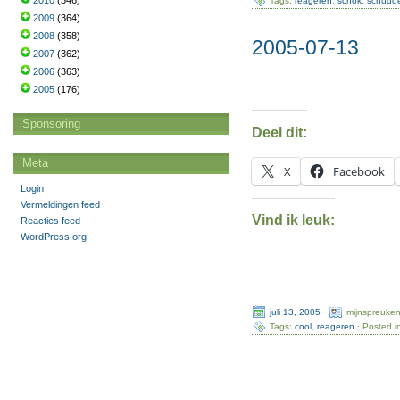
2010
(346)
Tags:
reageren
,
schok
,
schudd
2009
(364)
2008
(358)
2005-07-13
2007
(362)
2006
(363)
2005
(176)
Sponsoring
Deel dit:
Meta
X
Facebook
Login
Vermeldingen feed
Vind ik leuk:
Reacties feed
WordPress.org
juli 13, 2005
·
mijnspreuke
Tags:
cool
,
reageren
· Posted i