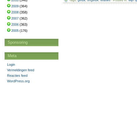
2010
(346)
Tags:
geluk
,
ongeluk
,
relaties
· Posted in:
Mijn 
2009
(364)
2008
(358)
2007
(362)
2006
(363)
2005
(176)
Sponsoring
Meta
Login
Vermeldingen feed
Reacties feed
WordPress.org