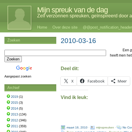
Mijn spreuk van de dag
Zelf verzonnen spreuken, geïnspireerd door al
Home
Over deze site
@@post_notification_header
2010-03-16
Zoeken
Een
g
heeft men he
Deel dit:
Aangepast zoeken
X
Facebook
Meer
Archief
Vind ik leuk:
2019
(1)
2015
(3)
2014
(5)
2013
(134)
2012
(346)
2011
(359)
maart 16, 2010
·
mijnspreuken ·
No Co