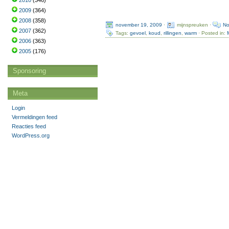
2010
(346)
2009
(364)
2008
(358)
november 19, 2009
·
mijnspreuken ·
No
2007
(362)
Tags:
gevoel
,
koud
,
rillingen
,
warm
· Posted in:
2006
(363)
2005
(176)
Sponsoring
Meta
Login
Vermeldingen feed
Reacties feed
WordPress.org