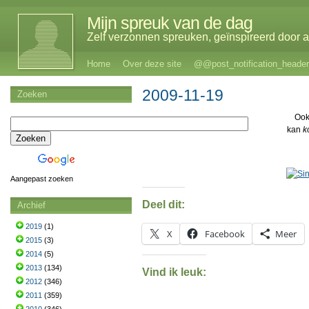
Mijn spreuk van de dag
Zelf verzonnen spreuken, geïnspireerd door al
Home
Over deze site
@@post_notification_header
2009-11-19
Zoeken
Ook
kan
k
Aangepast zoeken
Deel dit:
Archief
2019
(1)
X
Facebook
Meer
2015
(3)
2014
(5)
2013
(134)
Vind ik leuk:
2012
(346)
2011
(359)