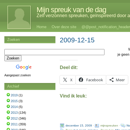
Mijn spreuk van de dag
Zelf verzonnen spreuken, geïnspireerd door al
Home
Over deze site
@@post_notification_header
2009-12-15
Zoeken
W
je gee
Deel dit:
Aangepast zoeken
X
Facebook
Meer
Archief
Vind ik leuk:
2019
(1)
2015
(3)
2014
(5)
2013
(134)
2012
(346)
2011
(359)
december 15, 2009
·
mijnspreuken ·
No