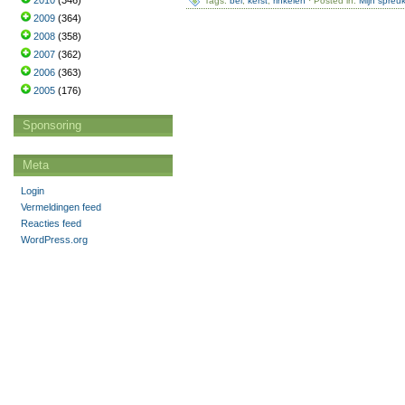
2010
(346)
Tags:
bel
,
kerst
,
rinkelen
· Posted in:
Mijn spreu
2009
(364)
2008
(358)
2007
(362)
2006
(363)
2005
(176)
Sponsoring
Meta
Login
Vermeldingen feed
Reacties feed
WordPress.org