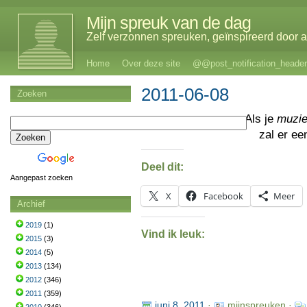
Mijn spreuk van de dag
Zelf verzonnen spreuken, geïnspireerd door al
Home
Over deze site
@@post_notification_header
2011-06-08
Zoeken
Als je
muzi
zal er e
Deel dit:
Aangepast zoeken
X
Facebook
Meer
Archief
2019
(1)
Vind ik leuk:
2015
(3)
2014
(5)
2013
(134)
2012
(346)
2011
(359)
juni 8, 2011
·
mijnspreuken ·