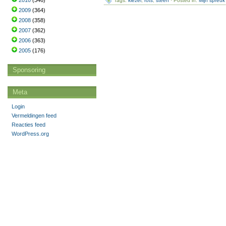
2010
(346)
Tags:
kiezel
,
rots
,
steen
· Posted in:
Mijn spreuk
2009
(364)
2008
(358)
2007
(362)
2006
(363)
2005
(176)
Sponsoring
Meta
Login
Vermeldingen feed
Reacties feed
WordPress.org