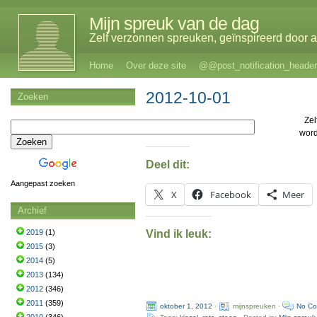
Mijn spreuk van de dag
Zelf verzonnen spreuken, geïnspireerd door al
Home
Over deze site
@@post_notification_header
2012-10-01
Zoeken
Zel
word
Deel dit:
Aangepast zoeken
X
Facebook
Meer
Archief
Vind ik leuk:
2019
(1)
2015
(3)
2014
(5)
2013
(134)
2012
(346)
2011
(359)
oktober 1, 2012
·
mijnspreuken ·
No C