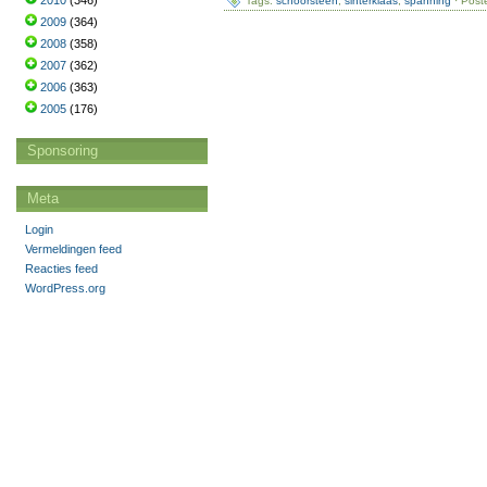
2010
(346)
Tags:
schoorsteen
,
sinterklaas
,
spanning
· Post
2009
(364)
2008
(358)
2007
(362)
2006
(363)
2005
(176)
Sponsoring
Meta
Login
Vermeldingen feed
Reacties feed
WordPress.org