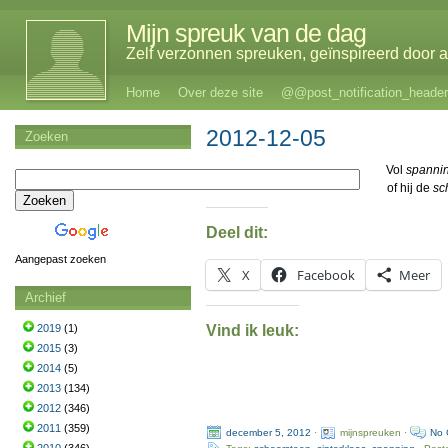
Mijn spreuk van de dag
Zelf verzonnen spreuken, geïnspireerd door al
Home
Over deze site
@@post_notification_header
2012-12-05
Zoeken
Vol
spanni
of hij de
sc
Deel dit:
Aangepast zoeken
X
Facebook
Meer
Archief
Vind ik leuk:
2019
(1)
2015
(3)
2014
(5)
2013
(134)
2012
(346)
2011
(359)
december 5, 2012
·
mijnspreuken ·
No 