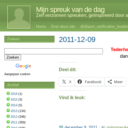
Mijn spreuk van de dag
Zelf verzonnen spreuken, geïnspireerd door al
Home
Over deze site
@@post_notification_header
2011-12-09
Zoeken
Tederhe
dan
Deel dit:
Aangepast zoeken
X
Facebook
Meer
Archief
2019
(1)
Vind ik leuk:
2015
(3)
2014
(5)
2013
(134)
2012
(346)
2011
(359)
december 9, 2011
·
mijnspreuk