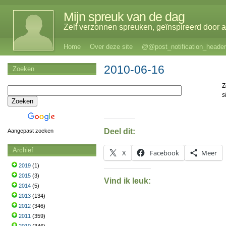
Mijn spreuk van de dag
Zelf verzonnen spreuken, geïnspireerd door al
Home
Over deze site
@@post_notification_header
2010-06-16
Zoeken
sl
Deel dit:
Aangepast zoeken
Archief
X
Facebook
Meer
2019
(1)
2015
(3)
Vind ik leuk:
2014
(5)
2013
(134)
2012
(346)
2011
(359)