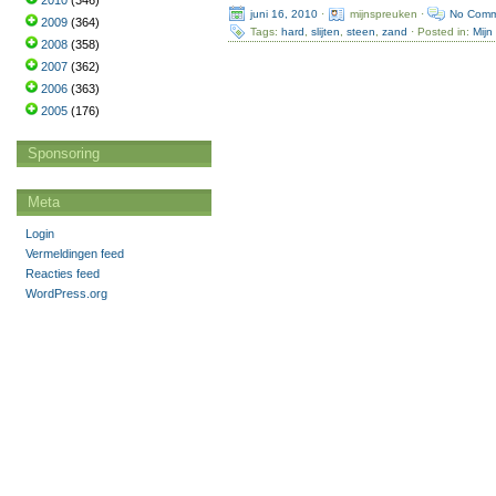
2010
(346)
juni 16, 2010
·
mijnspreuken ·
No Comm
2009
(364)
Tags:
hard
,
slijten
,
steen
,
zand
· Posted in:
Mijn
2008
(358)
2007
(362)
2006
(363)
2005
(176)
Sponsoring
Meta
Login
Vermeldingen feed
Reacties feed
WordPress.org