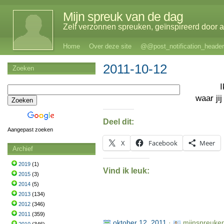
Mijn spreuk van de dag
Zelf verzonnen spreuken, geïnspireerd door al
Home
Over deze site
@@post_notification_header
2011-10-12
Zoeken
waar jij
Deel dit:
Aangepast zoeken
X
Facebook
Meer
Archief
2019
(1)
Vind ik leuk:
2015
(3)
2014
(5)
2013
(134)
2012
(346)
2011
(359)
oktober 12, 2011
·
mijnspreuke