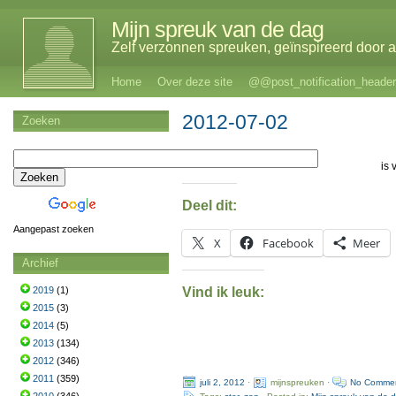
Mijn spreuk van de dag
Zelf verzonnen spreuken, geïnspireerd door al
Home
Over deze site
@@post_notification_header
2012-07-02
Zoeken
is 
Deel dit:
Aangepast zoeken
X
Facebook
Meer
Archief
Vind ik leuk:
2019
(1)
2015
(3)
2014
(5)
2013
(134)
2012
(346)
2011
(359)
juli 2, 2012
·
mijnspreuken ·
No Comme