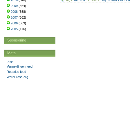
2010
(346)
Tags:
ster
,
zon
· Posted in:
Mijn spreuk van de 
2009
(364)
2008
(358)
2007
(362)
2006
(363)
2005
(176)
Sponsoring
Meta
Login
Vermeldingen feed
Reacties feed
WordPress.org