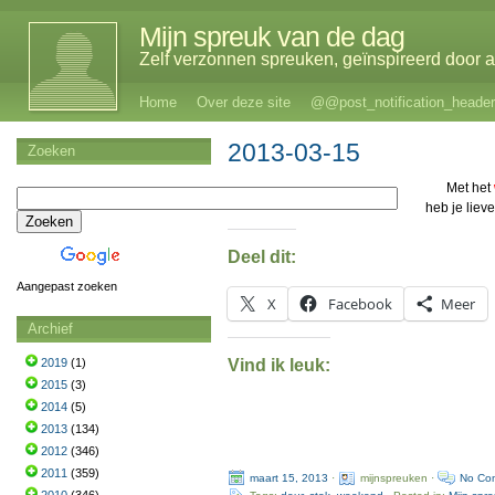
Mijn spreuk van de dag
Zelf verzonnen spreuken, geïnspireerd door al
Home
Over deze site
@@post_notification_header
2013-03-15
Zoeken
Met het
heb je liev
Deel dit:
Aangepast zoeken
X
Facebook
Meer
Archief
Vind ik leuk:
2019
(1)
2015
(3)
2014
(5)
2013
(134)
2012
(346)
2011
(359)
maart 15, 2013
·
mijnspreuken ·
No Co