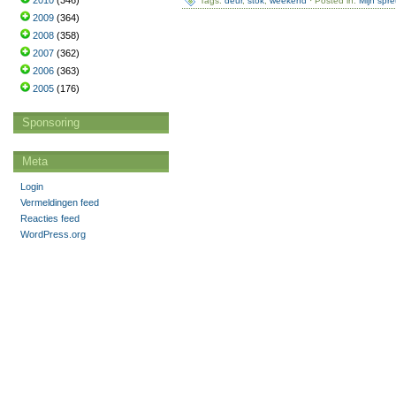
2010
(346)
Tags:
deur
,
stok
,
weekend
· Posted in:
Mijn spr
2009
(364)
2008
(358)
2007
(362)
2006
(363)
2005
(176)
Sponsoring
Meta
Login
Vermeldingen feed
Reacties feed
WordPress.org