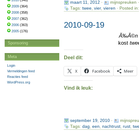
2010
(346)
maart 11, 2012
·
mijnspreuken 
2009
(364)
Tags:
twee
,
vier
,
vieren
· Posted in
2008
(358)
2007
(362)
2010-09-19
2006
(363)
2005
(176)
Ã‰Ã©n
kost
twe
Sponsoring
Meta
Deel dit:
Login
X
Facebook
Meer
Vermeldingen feed
Reacties feed
WordPress.org
Vind ik leuk:
september 19, 2010
·
mijnspre
Tags:
dag
,
een
,
nachtrust
,
rust
,
tw