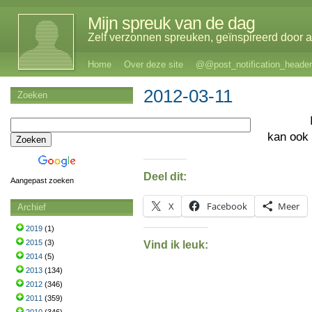
Mijn spreuk van de dag
Zelf verzonnen spreuken, geïnspireerd door al
Home
Over deze site
@@post_notification_header
2012-03-11
Zoeken
kan ook
Deel dit:
Aangepast zoeken
X
Facebook
Meer
Archief
2019
(1)
2015
(3)
Vind ik leuk:
2014
(5)
2013
(134)
2012
(346)
2011
(359)