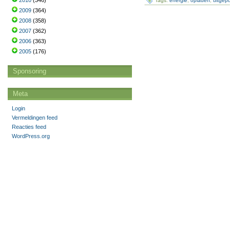
2010
(346)
Tags:
energie
,
opladen
,
uitgep
2009
(364)
2008
(358)
2007
(362)
2006
(363)
2005
(176)
Sponsoring
Meta
Login
Vermeldingen feed
Reacties feed
WordPress.org