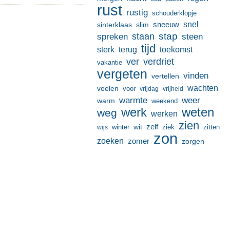
rust
rustig
schouderklopje
sneeuw
snel
sinterklaas
slim
stap
staan
spreken
steen
tijd
terug
toekomst
sterk
ver
verdriet
vakantie
vergeten
vinden
vertellen
wachten
voelen
voor
vrijdag
vrijheid
warmte
weer
warm
weekend
werk
weten
weg
werken
zien
zelf
wit
winter
ziek
wijs
zitten
zon
zoeken
zomer
zorgen