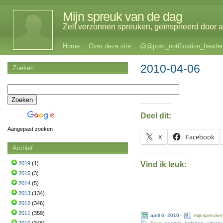
Mijn spreuk van de dag
Zelf verzonnen spreuken, geïnspireerd door al
Home
Over deze site
@@post_notification_header
2010-04-06
Zoeken
Deel dit:
Aangepast zoeken
X
Facebook
Archief
Vind ik leuk:
2019
(1)
2015
(3)
2014
(5)
2013
(134)
2012
(346)
2011
(359)
april 6, 2010
·
mijnspreuke