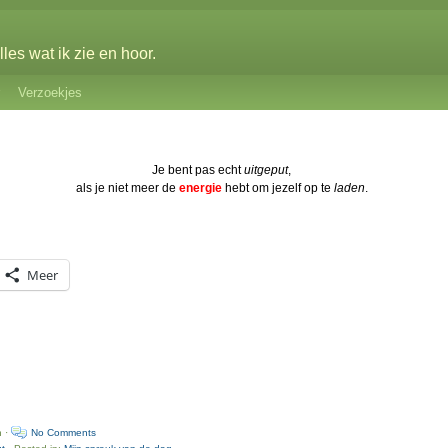
les wat ik zie en hoor.
Verzoekjes
Je bent pas echt
uitgeput
,
als je niet meer de
energie
hebt om jezelf op te
laden
.
Meer
n ·
No Comments