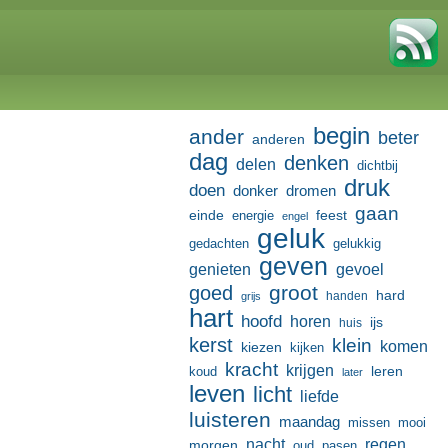
begin
ander
beter
anderen
dag
denken
delen
dichtbij
druk
doen
donker
dromen
gaan
einde
feest
energie
engel
geluk
gedachten
gelukkig
geven
genieten
gevoel
groot
goed
hard
handen
grijs
hart
hoofd
horen
ijs
huis
kerst
klein
komen
kiezen
kijken
kracht
krijgen
leren
koud
later
leven
licht
liefde
luisteren
maandag
missen
mooi
nacht
regen
morgen
oud
pasen