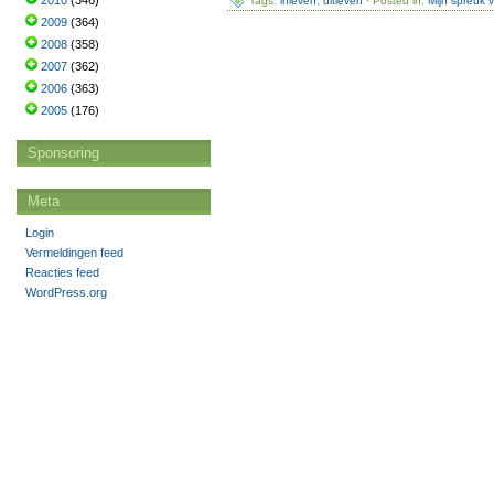
2010
(346)
Tags:
inleven
,
uitleven
· Posted in:
Mijn spreuk 
2009
(364)
2008
(358)
2007
(362)
2006
(363)
2005
(176)
Sponsoring
Meta
Login
Vermeldingen feed
Reacties feed
WordPress.org