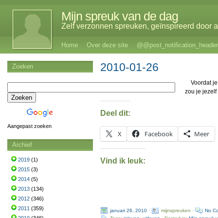
Mijn spreuk van de dag
Zelf verzonnen spreuken, geïnspireerd door al
Home
Over deze site
@@post_notification_header
2010-01-26
Zoeken
Voordat je
zou je jezel
Deel dit:
Aangepast zoeken
X
Facebook
Meer
Archief
Vind ik leuk:
2019
(1)
2015
(3)
2014
(5)
2013
(134)
2012
(346)
2011
(359)
januari 26, 2010
·
mijnspreuken ·
No C