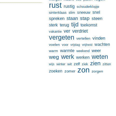
rust
rustig
schouderklopje
sneeuw
snel
sinterklaas
slim
stap
staan
spreken
steen
tijd
terug
toekomst
sterk
ver
verdriet
vakantie
vergeten
vinden
vertellen
wachten
voelen
voor
vrijdag
vrijheid
warmte
weer
warm
weekend
werk
weten
weg
werken
zien
zelf
wit
winter
ziek
wijs
zitten
zon
zoeken
zomer
zorgen