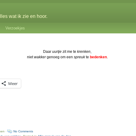
les wat ik zie en hoor.
Verzoekjes
Daar
uurtje
zit me te
krenken
,
niet
wakker
genoeg om een
spreuk
te
bedenken
.
Meer
ken ·
No Comments