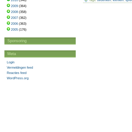
2010
(346)
Tags:
bedenken
,
krenken
,
spre
2009
(364)
2008
(358)
2007
(362)
2006
(363)
2005
(176)
Sponsoring
Meta
Login
Vermeldingen feed
Reacties feed
WordPress.org