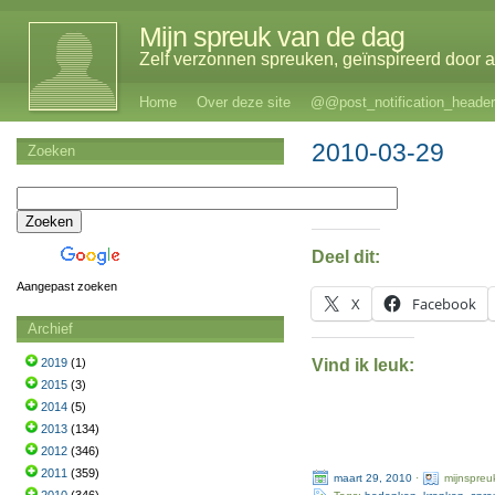
Mijn spreuk van de dag
Zelf verzonnen spreuken, geïnspireerd door al
Home
Over deze site
@@post_notification_header
2010-03-29
Zoeken
Deel dit:
Aangepast zoeken
X
Facebook
Archief
Vind ik leuk:
2019
(1)
2015
(3)
2014
(5)
2013
(134)
2012
(346)
2011
(359)
maart 29, 2010
·
mijnspreu