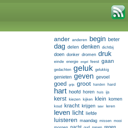
begin
ander
beter
anderen
dag
denken
delen
dichtbij
druk
doen
donker
dromen
gaan
einde
feest
energie
engel
geluk
gedachten
gelukkig
geven
genieten
gevoel
groot
goed
hard
handen
grijs
hart
hoofd
horen
ijs
huis
kerst
klein
komen
kiezen
kijken
kracht
krijgen
leren
koud
later
leven
licht
liefde
luisteren
maandag
missen
mooi
nacht
regen
morgen
oud
pasen