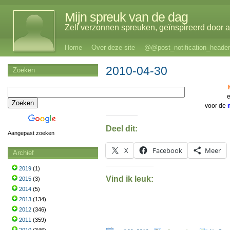
Mijn spreuk van de dag
Zelf verzonnen spreuken, geïnspireerd door al
Home
Over deze site
@@post_notification_header
2010-04-30
Zoeken
voor de
Deel dit:
Aangepast zoeken
X
Facebook
Meer
Archief
2019
(1)
Vind ik leuk:
2015
(3)
2014
(5)
2013
(134)
2012
(346)
2011
(359)