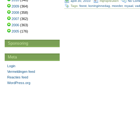
2010
(346)
april 30, 2010
·
mijnspreuken ·
No Com
Tags:
feest
,
koninginnedag
,
moeder
,
royaal
,
vad
2009
(364)
2008
(358)
2007
(362)
2006
(363)
2005
(176)
Sponsoring
Meta
Login
Vermeldingen feed
Reacties feed
WordPress.org