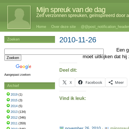
Mijn spreuk van de dag
Zelf verzonnen spreuken, geïnspireerd door al
Home
Over deze site
@@post_notification_header
2010-11-26
Zoeken
Een 
moet uitkijken dat hij 
Deel dit:
Aangepast zoeken
X
Facebook
Meer
Archief
2019
(1)
Vind ik leuk:
2015
(3)
2014
(5)
2013
(134)
2012
(346)
2011
(359)
november 26, 2010
·
mijnspreu