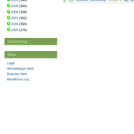
2010
(346)
Tags:
voordeel
,
vooroordeel
· Posted in:
Mijn s
2009
(364)
2008
(358)
2007
(362)
2006
(363)
2005
(176)
Sponsoring
Meta
Login
Vermeldingen feed
Reacties feed
WordPress.org