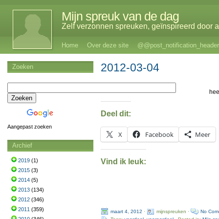
Mijn spreuk van de dag
Zelf verzonnen spreuken, geïnspireerd door al
Home
Over deze site
@@post_notification_header
2012-03-04
Zoeken
hee
Deel dit:
Aangepast zoeken
X
Facebook
Meer
Archief
Vind ik leuk:
2019
(1)
2015
(3)
2014
(5)
2013
(134)
2012
(346)
2011
(359)
maart 4, 2012
·
mijnspreuken ·
No Com