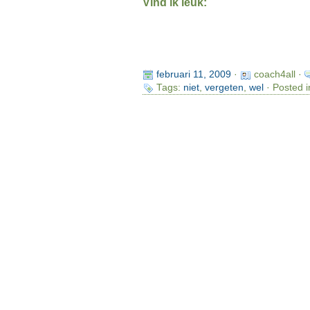
Vind ik leuk:
februari 11, 2009
·
coach4all ·
Tags:
niet
,
vergeten
,
wel
· Posted i