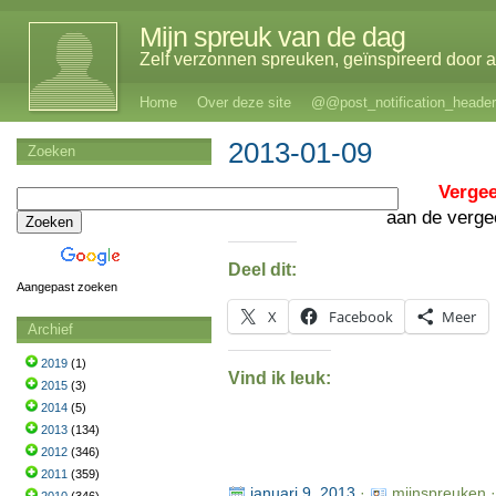
Mijn spreuk van de dag
Zelf verzonnen spreuken, geïnspireerd door al
Home
Over deze site
@@post_notification_header
2013-01-09
Zoeken
Vergee
aan de verge
Deel dit:
Aangepast zoeken
X
Facebook
Meer
Archief
2019
(1)
Vind ik leuk:
2015
(3)
2014
(5)
2013
(134)
2012
(346)
2011
(359)
januari 9, 2013
·
mijnspreuken 