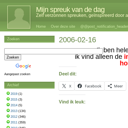
Mijn spreuk van de dag
Zelf verzonnen spreuken, geïnspireerd door al
Home
Over deze site
@@post_notification_header
2006-02-16
Zoeken
Ik ben hel
ik vind alleen de
i
ho
Deel dit:
Aangepast zoeken
Archief
X
Facebook
Meer
2019
(1)
2015
(3)
Vind ik leuk:
2014
(5)
2013
(134)
2012
(346)
2011
(359)