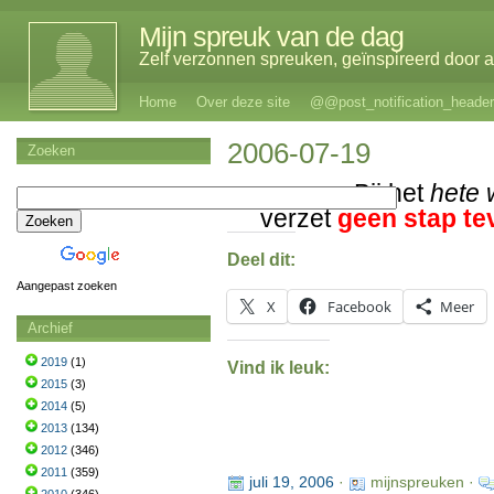
Mijn spreuk van de dag
Zelf verzonnen spreuken, geïnspireerd door al
Home
Over deze site
@@post_notification_header
2006-07-19
Zoeken
Bij het
hete 
verzet
geen stap te
Deel dit:
Aangepast zoeken
X
Facebook
Meer
Archief
2019
(1)
Vind ik leuk:
2015
(3)
2014
(5)
2013
(134)
2012
(346)
2011
(359)
juli 19, 2006
·
mijnspreuken ·