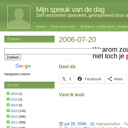
Mijn spreuk van de dag
Zelf verzonnen spreuken, geïnspireerd door al
Home
Over deze site
@@post_notification_header
2006-07-20
Zoeken
Waarom zou
niet toch je
Deel dit:
Aangepast zoeken
X
Facebook
Meer
Archief
2019
(1)
Vind ik leuk:
2015
(3)
2014
(5)
2013
(134)
2012
(346)
2011
(359)
juli 20, 2006
·
mijnspreuken ·