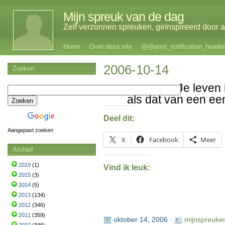
Mijn spreuk van de dag
Zelf verzonnen spreuken, geïnspireerd door al
Home
Over deze site
@@post_notification_header
2006-10-14
Zoeken
Je leven 
als dat van een e
Deel dit:
Aangepast zoeken
X
Facebook
Meer
Archief
2019
(1)
Vind ik leuk:
2015
(3)
2014
(5)
2013
(134)
2012
(346)
2011
(359)
oktober 14, 2006
·
mijnspreuke