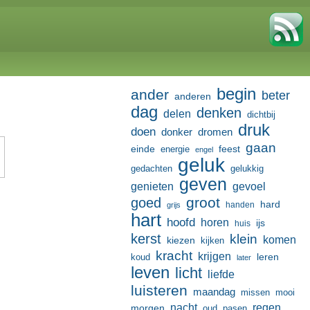
begin
ander
beter
anderen
dag
denken
delen
dichtbij
druk
doen
donker
dromen
gaan
einde
feest
energie
engel
geluk
gedachten
gelukkig
geven
genieten
gevoel
groot
goed
hard
handen
grijs
hart
hoofd
horen
ijs
huis
kerst
klein
komen
kiezen
kijken
kracht
krijgen
leren
koud
later
leven
licht
liefde
luisteren
maandag
missen
mooi
nacht
regen
morgen
oud
pasen