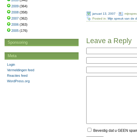
2010
(346)
2009
(364)
2008
(358)
januari 13, 2007
·
mijnspre
2007
(362)
Posted in:
Mijn spreuk van de 
2006
(363)
2005
(176)
Leave a Reply
Sponsoring
Meta
Login
Vermeldingen feed
Reacties feed
WordPress.org
Bevestig dat u GEEN spa