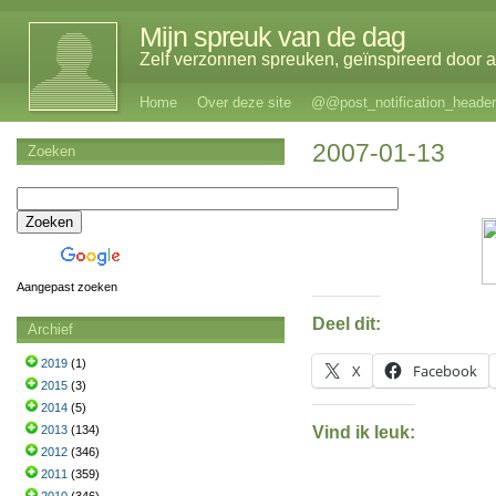
Mijn spreuk van de dag
Zelf verzonnen spreuken, geïnspireerd door al
Home
Over deze site
@@post_notification_header
2007-01-13
Zoeken
Aangepast zoeken
Deel dit:
Archief
2019
(1)
X
Facebook
2015
(3)
2014
(5)
Vind ik leuk:
2013
(134)
2012
(346)
2011
(359)