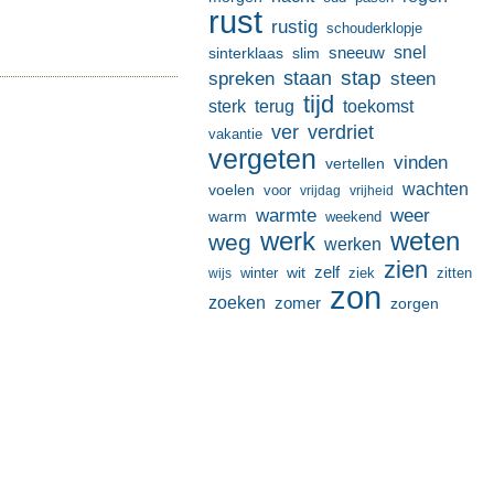
rust
rustig
schouderklopje
sneeuw
snel
sinterklaas
slim
stap
staan
spreken
steen
tijd
terug
toekomst
sterk
ver
verdriet
vakantie
vergeten
vinden
vertellen
wachten
voelen
voor
vrijdag
vrijheid
warmte
weer
warm
weekend
werk
weten
weg
werken
zien
zelf
wit
winter
ziek
wijs
zitten
zon
zoeken
zomer
zorgen