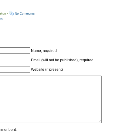
uken ·
No Comments
dag
Name, required
Email (will not be published), required
Website (if present)
mmer bent.