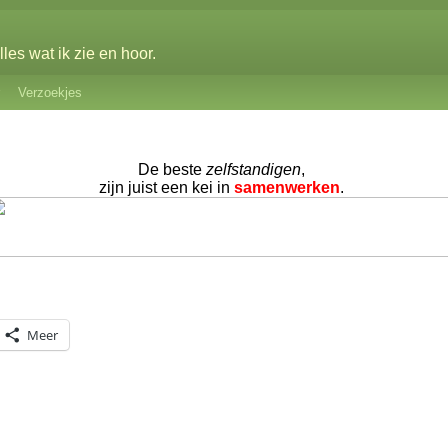
les wat ik zie en hoor.
Verzoekjes
De beste
zelfstandigen
,
zijn juist een kei in
samenwerken
.
Meer