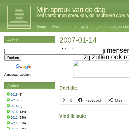
Mijn spreuk van de dag
Zelf verzonnen spreuken, geïnspireerd door al
Home
Over deze site
@@post_notification_header
2007-01-14
Zoeken
Vertrouw geen mensen
zij zullen ook 
Aangepast zoeken
Archief
Deel dit:
2019
(1)
X
Facebook
Meer
2015
(3)
2014
(5)
2013
(134)
Vind ik leuk:
2012
(346)
2011
(359)