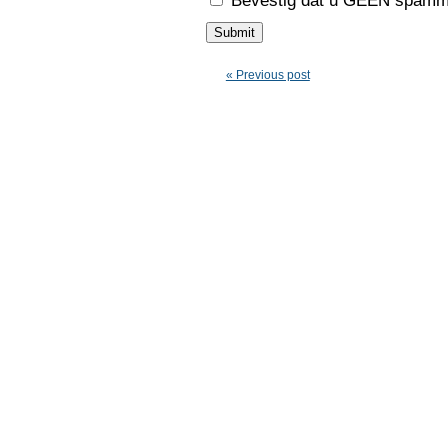
Bevestig dat u GEEN spamme
« Previous post