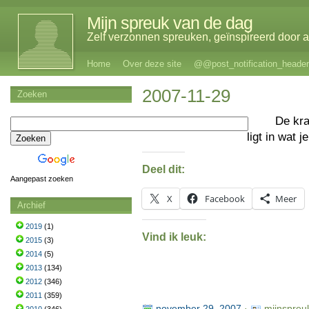
Mijn spreuk van de dag
Zelf verzonnen spreuken, geïnspireerd door al
Home
Over deze site
@@post_notification_header
2007-11-29
Zoeken
De kr
ligt in wat j
Deel dit:
Aangepast zoeken
X
Facebook
Meer
Archief
2019
(1)
Vind ik leuk:
2015
(3)
2014
(5)
2013
(134)
2012
(346)
2011
(359)
november 29, 2007
·
mijnspreu