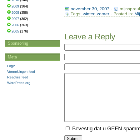
2010
(346)
2009
(364)
november 30, 2007
·
mijnspreu
2008
(358)
Tags:
winter
,
zomer
· Posted in:
Mi
2007
(362)
2006
(363)
2005
(176)
Leave a Reply
Sponsoring
Meta
Login
Vermeldingen feed
Reacties feed
WordPress.org
Bevestig dat u GEEN spamme