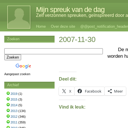
Mijn spreuk van de dag
Zelf verzonnen spreuken, geïnspireerd door al
Home
Over deze site
@@post_notification_header
2007-11-30
Zoeken
De 
worden h
Aangepast zoeken
Deel dit:
Archief
X
Facebook
Meer
2019
(1)
2015
(3)
2014
(5)
Vind ik leuk:
2013
(134)
2012
(346)
2011
(359)