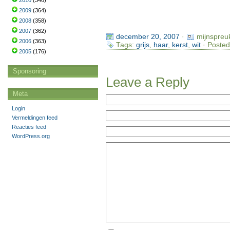
2010
(346)
2009
(364)
2008
(358)
2007
(362)
december 20, 2007
·
mijnspreu
2006
(363)
Tags:
grijs
,
haar
,
kerst
,
wit
· Posted
2005
(176)
Sponsoring
Leave a Reply
Meta
Login
Vermeldingen feed
Reacties feed
WordPress.org