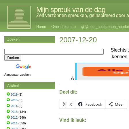
Mijn spreuk van de dag
Zelf verzonnen spreuken, geïnspireerd door al
Home
Over deze site
@@post_notification_header
2007-12-20
Zoeken
Slechts 
kennen
Aangepast zoeken
Â
Archief
Deel dit:
2019
(1)
2015
(3)
X
Facebook
Meer
2014
(5)
2013
(134)
2012
(346)
Vind ik leuk:
2011
(359)