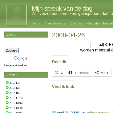
Mijn spreuk van de dag
Zelf verzonnen spreuken, geïnspireerd door al
Home
Over deze site
@@post_notification_header
2008-04-26
Zoeken
Zij die
worden meestal 
Deel dit:
Aangepast zoeken
X
Facebook
Meer
Archief
2019
(1)
Vind ik leuk:
2015
(3)
2014
(5)
2013
(134)
2012
(346)
2011
(359)
april 26, 2008
·
mijnspreuken ·