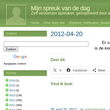
Mijn spreuk van de dag
Zelf verzonnen spreuken, geïnspireerd door al
Home
Over deze site
@@post_notification_header
2012-04-20
Zoeken
Er
s
is de
ke
Deel dit:
Aangepast zoeken
X
Facebook
Meer
Archief
2019
(1)
Vind ik leuk:
2015
(3)
2014
(5)
2013
(134)
2012
(346)
2011
(359)
april 20, 2012
·
mijnspreuken ·