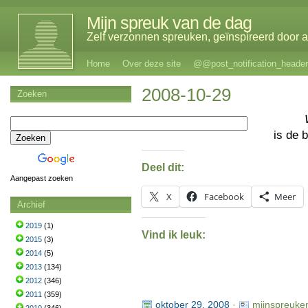
Mijn spreuk van de dag
Zelf verzonnen spreuken, geïnspireerd door al
Home
Over deze site
@@post_notification_header
2008-10-29
Zoeken
is de 
Deel dit:
Aangepast zoeken
X
Facebook
Meer
Archief
2019
(1)
Vind ik leuk:
2015
(3)
2014
(5)
2013
(134)
2012
(346)
2011
(359)
oktober 29, 2008
·
mijnspreuke