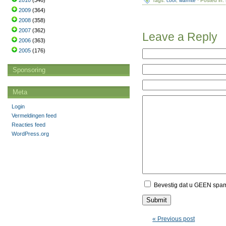
2010
(346)
Tags:
cool
,
warmte
· Posted in:
2009
(364)
2008
(358)
2007
(362)
Leave a Reply
2006
(363)
2005
(176)
Sponsoring
Meta
Login
Vermeldingen feed
Reacties feed
WordPress.org
Bevestig dat u GEEN spa
« Previous post