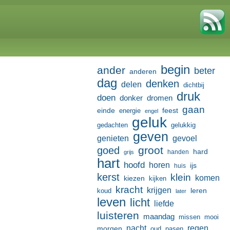
begin
ander
beter
anderen
dag
denken
delen
dichtbij
druk
doen
donker
dromen
gaan
einde
feest
energie
engel
geluk
gedachten
gelukkig
geven
genieten
gevoel
groot
goed
hard
handen
grijs
hart
hoofd
horen
ijs
huis
kerst
klein
komen
kiezen
kijken
kracht
krijgen
leren
koud
later
leven
licht
liefde
luisteren
maandag
missen
mooi
nacht
regen
morgen
oud
pasen