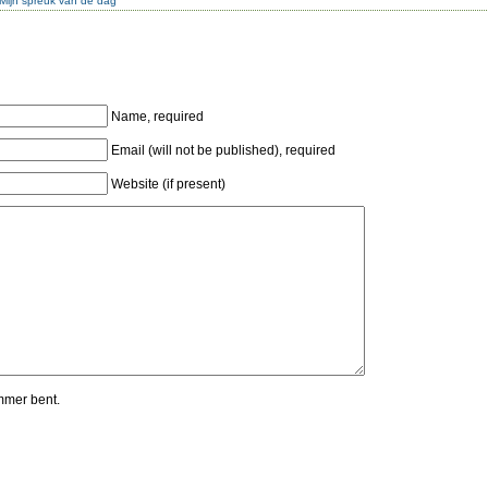
Mijn spreuk van de dag
Name, required
Email (will not be published), required
Website (if present)
mmer bent.