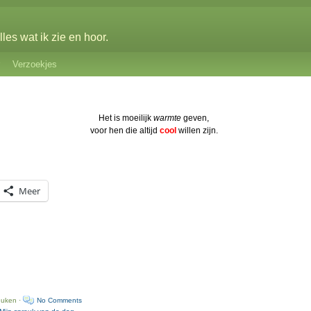
les wat ik zie en hoor.
Verzoekjes
Het is moeilijk
warmte
geven,
voor hen die altijd
cool
willen zijn.
Meer
euken ·
No Comments