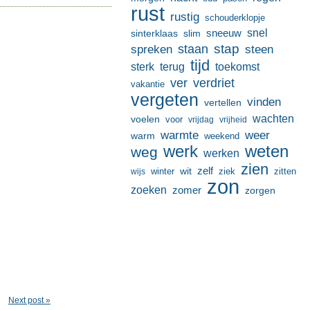
rust
rustig
schouderklopje
sneeuw
snel
sinterklaas
slim
stap
staan
spreken
steen
tijd
terug
toekomst
sterk
ver
verdriet
vakantie
vergeten
vinden
vertellen
wachten
voelen
voor
vrijdag
vrijheid
warmte
weer
warm
weekend
werk
weten
weg
werken
zien
zelf
wit
winter
ziek
wijs
zitten
zon
zoeken
zomer
zorgen
Next post »