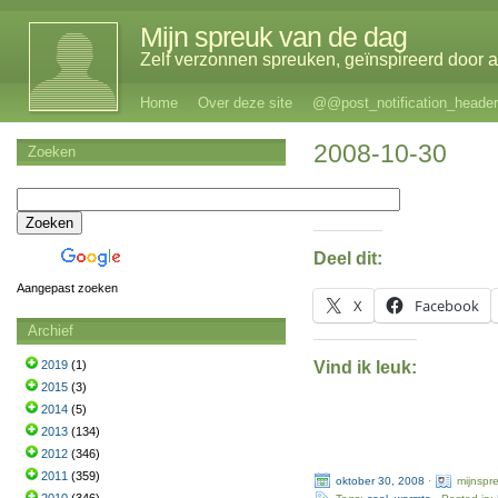
Mijn spreuk van de dag
Zelf verzonnen spreuken, geïnspireerd door al
Home
Over deze site
@@post_notification_header
2008-10-30
Zoeken
Deel dit:
Aangepast zoeken
X
Facebook
Archief
Vind ik leuk:
2019
(1)
2015
(3)
2014
(5)
2013
(134)
2012
(346)
2011
(359)
oktober 30, 2008
·
mijnspr