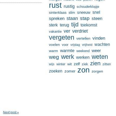
rust
rustig
schouderklopje
sneeuw
snel
sinterklaas
slim
stap
staan
spreken
steen
tijd
terug
toekomst
sterk
ver
verdriet
vakantie
vergeten
vinden
vertellen
wachten
voelen
voor
vrijdag
vrijheid
warmte
weer
warm
weekend
werk
weten
weg
werken
zien
zelf
wit
winter
ziek
wijs
zitten
zon
zoeken
zomer
zorgen
Next post »