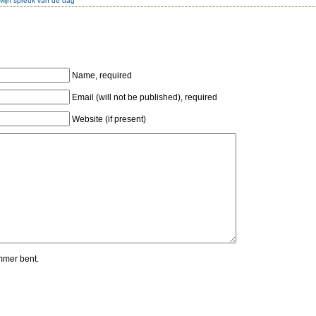
Mijn spreuk van de dag
Name, required
Email (will not be published), required
Website (if present)
mmer bent.