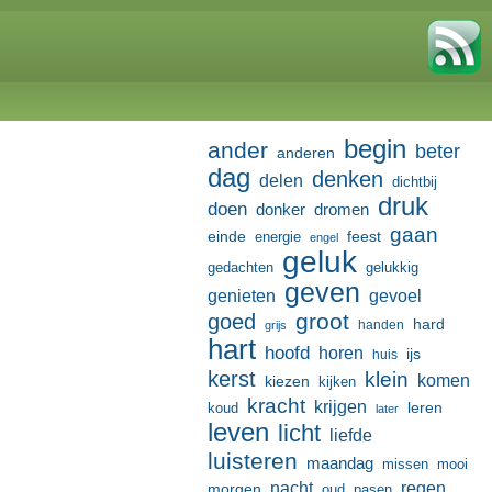
begin
ander
beter
anderen
dag
denken
delen
dichtbij
druk
doen
donker
dromen
gaan
einde
feest
energie
engel
geluk
gedachten
gelukkig
geven
genieten
gevoel
groot
goed
hard
handen
grijs
hart
hoofd
horen
ijs
huis
kerst
klein
komen
kiezen
kijken
kracht
krijgen
leren
koud
later
leven
licht
liefde
luisteren
maandag
missen
mooi
nacht
regen
morgen
oud
pasen