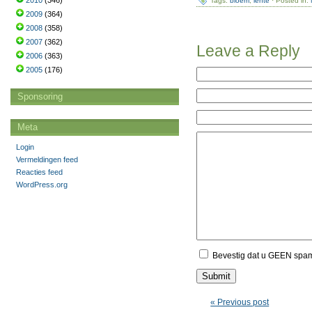
2010
(346)
Tags:
bloem
,
lente
· Posted in:
2009
(364)
2008
(358)
2007
(362)
Leave a Reply
2006
(363)
2005
(176)
Sponsoring
Meta
Login
Vermeldingen feed
Reacties feed
WordPress.org
Bevestig dat u GEEN spa
« Previous post