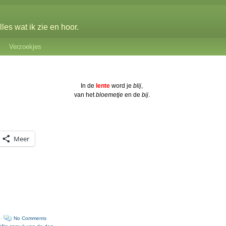
les wat ik zie en hoor.
Verzoekjes
In de
lente
word je
blij
,
van het
bloemetje
en de
bij
.
Meer
 ·
No Comments