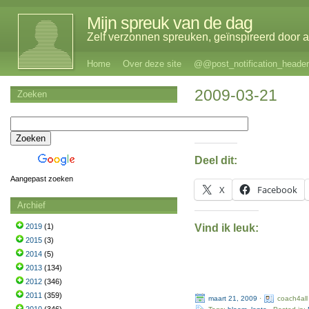
Mijn spreuk van de dag
Zelf verzonnen spreuken, geïnspireerd door al
Home
Over deze site
@@post_notification_header
2009-03-21
Zoeken
Deel dit:
Aangepast zoeken
X
Facebook
Archief
Vind ik leuk:
2019
(1)
2015
(3)
2014
(5)
2013
(134)
2012
(346)
2011
(359)
maart 21, 2009
·
coach4all