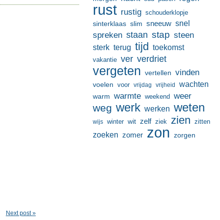
rust
rustig
schouderklopje
sneeuw
snel
sinterklaas
slim
stap
staan
spreken
steen
tijd
terug
toekomst
sterk
ver
verdriet
vakantie
vergeten
vinden
vertellen
wachten
voelen
voor
vrijdag
vrijheid
warmte
weer
warm
weekend
werk
weten
weg
werken
zien
zelf
wit
winter
ziek
wijs
zitten
zon
zoeken
zomer
zorgen
Next post »