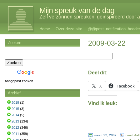
Mijn spreuk van de dag
Zelf verzonnen spreuken, geïnspireerd door al
Home
Over deze site
@@post_notification_header
2009-03-22
Zoeken
Deel dit:
Aangepast zoeken
X
Facebook
Archief
Vind ik leuk:
2019
(1)
2015
(3)
2014
(5)
2013
(134)
2012
(346)
2011
(359)
maart 22, 2009
·
coach4all