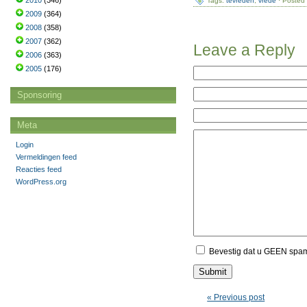
2010
(346)
Tags:
tevreden
,
vrede
· Posted 
2009
(364)
2008
(358)
2007
(362)
Leave a Reply
2006
(363)
2005
(176)
Sponsoring
Meta
Login
Vermeldingen feed
Reacties feed
WordPress.org
Bevestig dat u GEEN spa
« Previous post