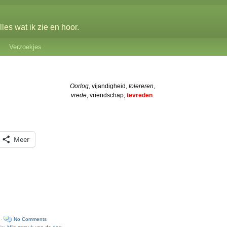
les wat ik zie en hoor.
Verzoekjes
Oorlog
, vijandigheid,
tolereren
,
vrede
, vriendschap,
tevreden
.
Meer
 ·
No Comments