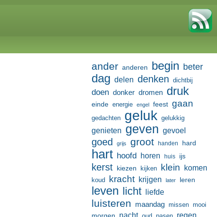
begin
ander
beter
anderen
dag
denken
delen
dichtbij
druk
doen
donker
dromen
gaan
einde
feest
energie
engel
geluk
gedachten
gelukkig
geven
genieten
gevoel
groot
goed
hard
handen
grijs
hart
hoofd
horen
ijs
huis
kerst
klein
komen
kiezen
kijken
kracht
krijgen
leren
koud
later
leven
licht
liefde
luisteren
maandag
missen
mooi
nacht
regen
morgen
oud
pasen