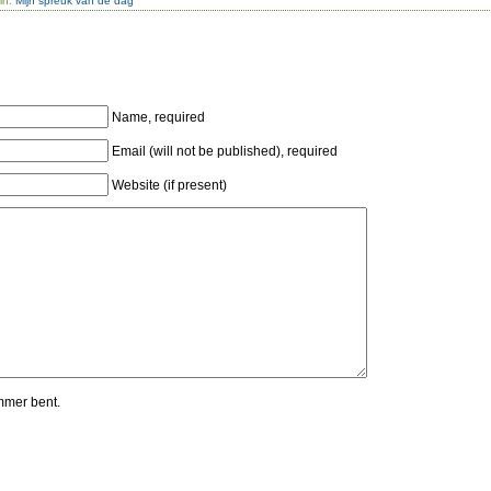
in:
Mijn spreuk van de dag
Name, required
Email (will not be published), required
Website (if present)
mmer bent.