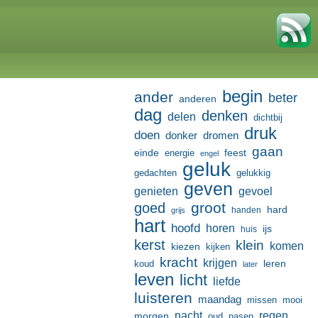
begin
ander
beter
anderen
dag
denken
delen
dichtbij
druk
doen
donker
dromen
gaan
einde
feest
energie
engel
geluk
gedachten
gelukkig
geven
genieten
gevoel
groot
goed
hard
handen
grijs
hart
hoofd
horen
ijs
huis
kerst
klein
komen
kiezen
kijken
kracht
krijgen
leren
koud
later
leven
licht
liefde
luisteren
maandag
missen
mooi
nacht
regen
morgen
oud
pasen