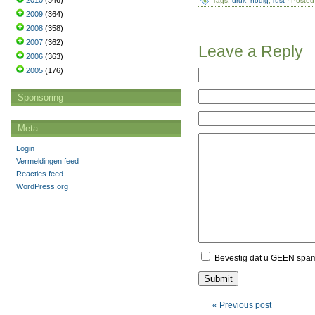
2010
(346)
Tags:
druk
,
nodig
,
rust
· Posted
2009
(364)
2008
(358)
2007
(362)
Leave a Reply
2006
(363)
2005
(176)
Sponsoring
Meta
Login
Vermeldingen feed
Reacties feed
WordPress.org
Bevestig dat u GEEN spa
« Previous post