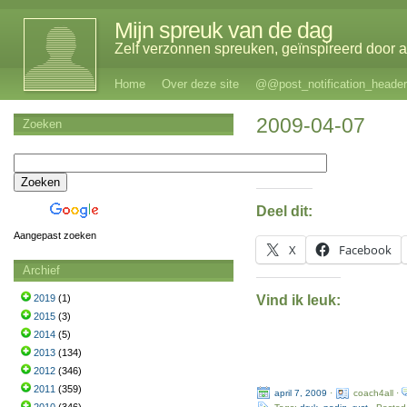
Mijn spreuk van de dag
Zelf verzonnen spreuken, geïnspireerd door al
Home
Over deze site
@@post_notification_header
2009-04-07
Zoeken
Deel dit:
Aangepast zoeken
X
Facebook
Archief
Vind ik leuk:
2019
(1)
2015
(3)
2014
(5)
2013
(134)
2012
(346)
2011
(359)
april 7, 2009
·
coach4all ·