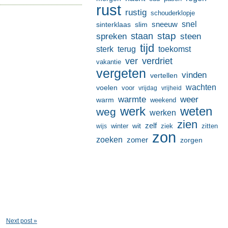
rust
rustig
schouderklopje
sneeuw
snel
sinterklaas
slim
stap
staan
spreken
steen
tijd
terug
toekomst
sterk
ver
verdriet
vakantie
vergeten
vinden
vertellen
wachten
voelen
voor
vrijdag
vrijheid
warmte
weer
warm
weekend
werk
weten
weg
werken
zien
zelf
wit
winter
ziek
wijs
zitten
zon
zoeken
zomer
zorgen
Next post »