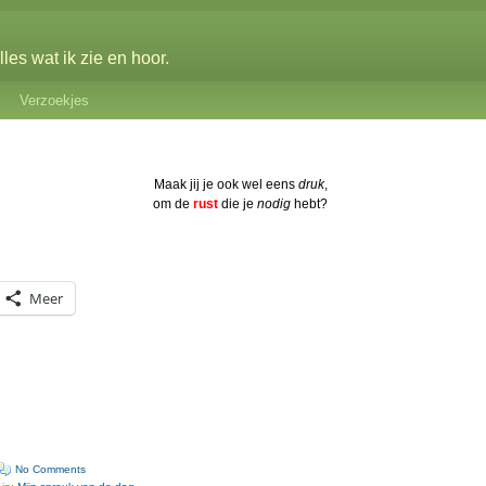
les wat ik zie en hoor.
Verzoekjes
Maak jij je ook wel eens
druk
,
om de
rust
die je
nodig
hebt?
Meer
No Comments