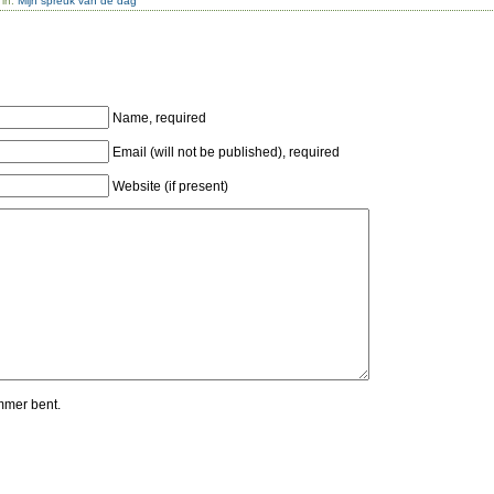
 in:
Mijn spreuk van de dag
Name, required
Email (will not be published), required
Website (if present)
mmer bent.