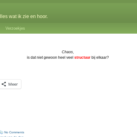
les wat ik zie en hoor.
Verzoekjes
Chaos
,
is dat niet gewoon heel veel
structuur
bij elkaar?
Meer
No Comments