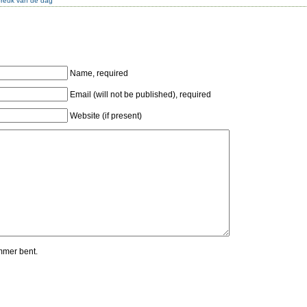
preuk van de dag
Name, required
Email (will not be published), required
Website (if present)
mmer bent.