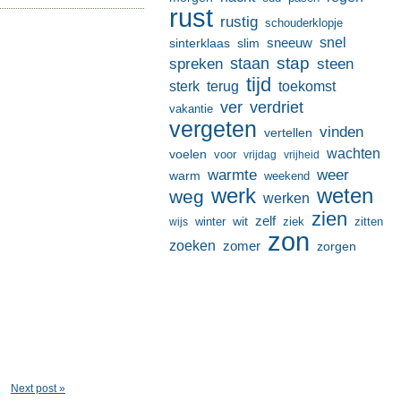
rust
rustig
schouderklopje
sneeuw
snel
sinterklaas
slim
stap
staan
spreken
steen
tijd
terug
toekomst
sterk
ver
verdriet
vakantie
vergeten
vinden
vertellen
wachten
voelen
voor
vrijdag
vrijheid
warmte
weer
warm
weekend
werk
weten
weg
werken
zien
zelf
wit
winter
ziek
wijs
zitten
zon
zoeken
zomer
zorgen
Next post »