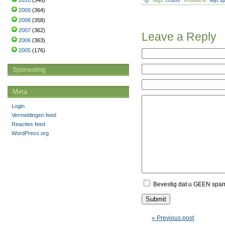
2010
(346)
Tags:
chaos
· Posted in:
Mijn s
2009
(364)
2008
(358)
2007
(362)
Leave a Reply
2006
(363)
2005
(176)
Sponsoring
Meta
Login
Vermeldingen feed
Reacties feed
WordPress.org
Bevestig dat u GEEN spa
« Previous post