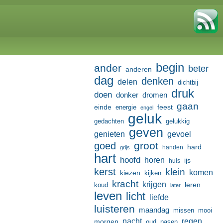
begin
ander
beter
anderen
dag
denken
delen
dichtbij
druk
doen
donker
dromen
gaan
einde
feest
energie
engel
geluk
gedachten
gelukkig
geven
genieten
gevoel
groot
goed
hard
handen
grijs
hart
hoofd
horen
ijs
huis
kerst
klein
komen
kiezen
kijken
kracht
krijgen
leren
koud
later
leven
licht
liefde
luisteren
maandag
missen
mooi
nacht
regen
morgen
oud
pasen