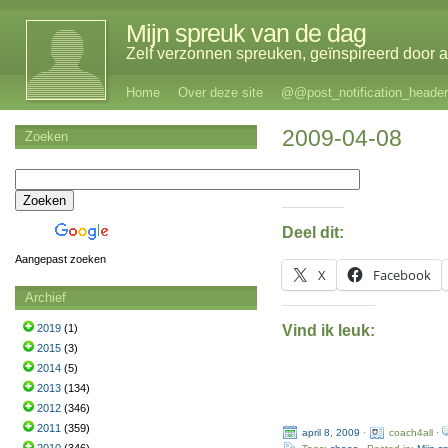
Mijn spreuk van de dag
Zelf verzonnen spreuken, geïnspireerd door al
Home
Over deze site
@@post_notification_header
2009-04-08
Zoeken
Deel dit:
Aangepast zoeken
X
Facebook
Archief
Vind ik leuk:
2019
(1)
2015
(3)
2014
(5)
2013
(134)
2012
(346)
2011
(359)
april 8, 2009
·
coach4all ·