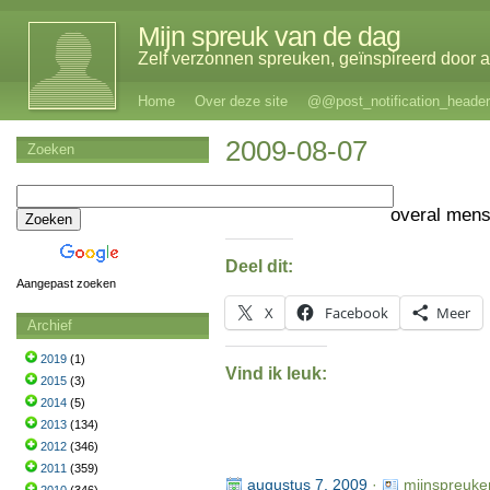
Mijn spreuk van de dag
Zelf verzonnen spreuken, geïnspireerd door al
Home
Over deze site
@@post_notification_header
2009-08-07
Zoeken
overal men
Deel dit:
Aangepast zoeken
X
Facebook
Meer
Archief
2019
(1)
Vind ik leuk:
2015
(3)
2014
(5)
2013
(134)
2012
(346)
2011
(359)
augustus 7, 2009
·
mijnspreuke