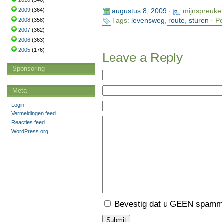
2010
(346)
2009
(364)
augustus 8, 2009
·
mijnspreuke
2008
(358)
Tags:
levensweg
,
route
,
sturen
· Po
2007
(362)
2006
(363)
2005
(176)
Leave a Reply
Sponsoring
Meta
Login
Vermeldingen feed
Reacties feed
WordPress.org
Bevestig dat u GEEN spamme