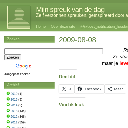
Mijn spreuk van de dag
Zelf verzonnen spreuken, geïnspireerd door al
Home
Over deze site
@@post_notification_header
2009-08-08
Zoeken
R
Ze
stu
maar je
lev
Aangepast zoeken
Deel dit:
Archief
X
Facebook
Meer
2019
(1)
2015
(3)
Vind ik leuk:
2014
(5)
2013
(134)
2012
(346)
2011
(359)