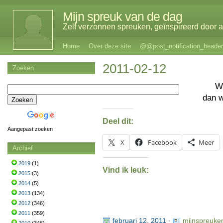
Mijn spreuk van de dag
Zelf verzonnen spreuken, geïnspireerd door al
Home
Over deze site
@@post_notification_header
2011-02-12
Zoeken
W
dan 
Deel dit:
Aangepast zoeken
X
Facebook
Meer
Archief
2019
(1)
Vind ik leuk:
2015
(3)
2014
(5)
2013
(134)
2012
(346)
2011
(359)
februari 12, 2011
·
mijnspreuke