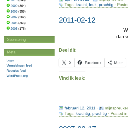
2010
(346)
Tags:
kracht
,
leuk
,
prachtig
· Poste
2009
(364)
2008
(358)
2007
(362)
2011-02-12
2006
(363)
2005
(176)
W
dan 
Sponsoring
Deel dit:
Meta
Login
X
Facebook
Meer
Vermeldingen feed
Reacties feed
WordPress.org
Vind ik leuk:
februari 12, 2011
·
mijnspreuke
Tags:
krachtig
,
prachtig
· Posted in