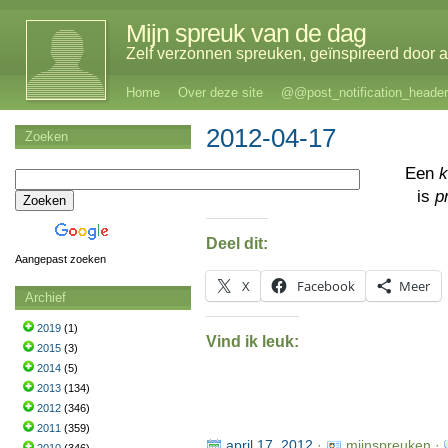
Mijn spreuk van de dag
Zelf verzonnen spreuken, geïnspireerd door al
Home
Over deze site
@@post_notification_header
2012-04-17
Zoeken
Een
k
is
p
Deel dit:
Aangepast zoeken
X
Facebook
Meer
Archief
2019
(1)
Vind ik leuk:
2015
(3)
2014
(5)
2013
(134)
2012
(346)
2011
(359)
april 17, 2012
·
mijnspreuken ·