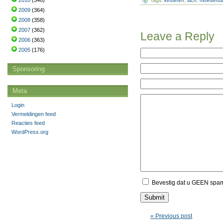
2010
(346)
Tags:
kinderen
,
lach
,
moederd
2009
(364)
2008
(358)
2007
(362)
Leave a Reply
2006
(363)
2005
(176)
Sponsoring
Meta
Login
Vermeldingen feed
Reacties feed
WordPress.org
Bevestig dat u GEEN spa
« Previous post