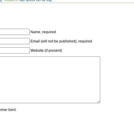
ag
· Posted in:
Mijn spreuk van de dag
Name, required
Email (will not be published), required
Website (if present)
mmer bent.