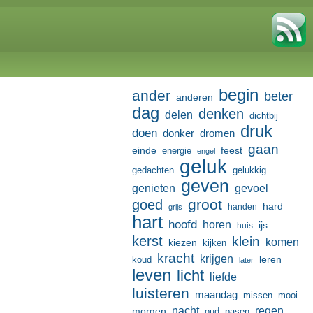
begin
ander
beter
anderen
dag
denken
delen
dichtbij
druk
doen
donker
dromen
gaan
einde
feest
energie
engel
geluk
gedachten
gelukkig
geven
genieten
gevoel
groot
goed
hard
handen
grijs
hart
hoofd
horen
ijs
huis
kerst
klein
komen
kiezen
kijken
kracht
krijgen
leren
koud
later
leven
licht
liefde
luisteren
maandag
missen
mooi
nacht
regen
morgen
oud
pasen