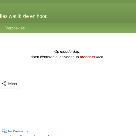
les wat ik zie en hoor.
Verzoekjes
Op
moederdag
,
doen
kinderen
alles voor hun
moeders
lach
.
Meer
 ·
No Comments