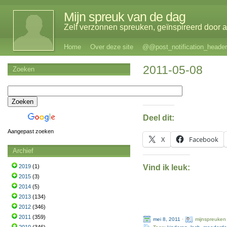
Mijn spreuk van de dag
Zelf verzonnen spreuken, geïnspireerd door al
Home
Over deze site
@@post_notification_header
2011-05-08
Zoeken
Deel dit:
Aangepast zoeken
X
Facebook
Archief
Vind ik leuk:
2019
(1)
2015
(3)
2014
(5)
2013
(134)
2012
(346)
2011
(359)
mei 8, 2011
·
mijnspreuken