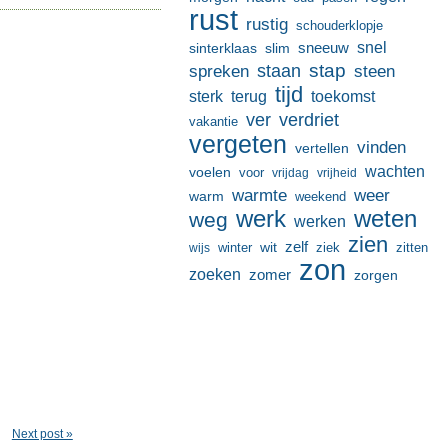
rust
rustig
schouderklopje
sneeuw
snel
sinterklaas
slim
stap
staan
spreken
steen
tijd
terug
toekomst
sterk
ver
verdriet
vakantie
vergeten
vinden
vertellen
wachten
voelen
voor
vrijdag
vrijheid
warmte
weer
warm
weekend
werk
weten
weg
werken
zien
zelf
wit
winter
ziek
wijs
zitten
zon
zoeken
zomer
zorgen
Next post »