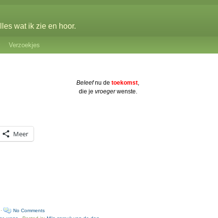
les wat ik zie en hoor.
Verzoekjes
Beleef
nu de
toekomst
,
die je
vroeger
wenste.
Meer
 ·
No Comments