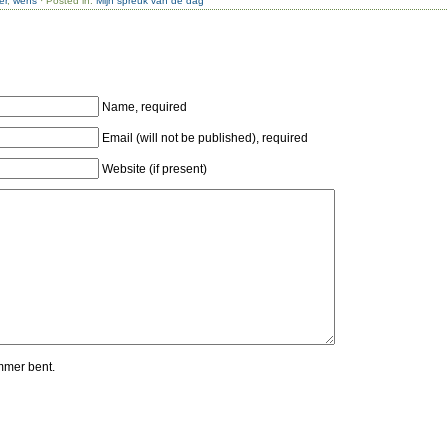
er
,
wens
· Posted in:
Mijn spreuk van de dag
Name, required
Email (will not be published), required
Website (if present)
mmer bent.