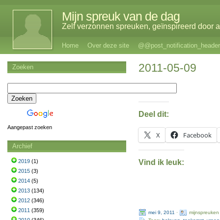
Mijn spreuk van de dag
Zelf verzonnen spreuken, geïnspireerd door al
Home
Over deze site
@@post_notification_header
2011-05-09
Zoeken
Deel dit:
Aangepast zoeken
X
Facebook
Archief
Vind ik leuk:
2019
(1)
2015
(3)
2014
(5)
2013
(134)
2012
(346)
2011
(359)
mei 9, 2011
·
mijnspreuken