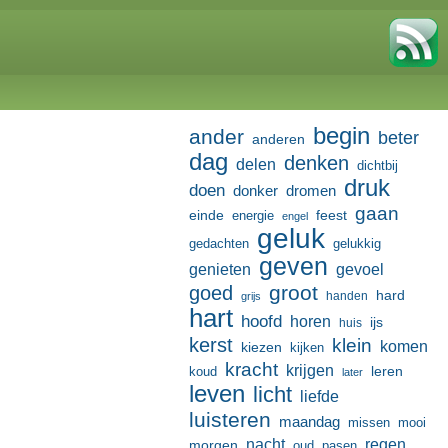
begin
ander
beter
anderen
dag
denken
delen
dichtbij
druk
doen
donker
dromen
gaan
einde
feest
energie
engel
geluk
gedachten
gelukkig
geven
genieten
gevoel
groot
goed
hard
handen
grijs
hart
hoofd
horen
ijs
huis
kerst
klein
komen
kiezen
kijken
kracht
krijgen
leren
koud
later
leven
licht
liefde
luisteren
maandag
missen
mooi
nacht
regen
morgen
oud
pasen