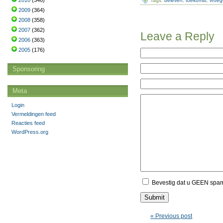
2010
(346)
Tags:
beleven
,
toekomst
,
vroeg
2009
(364)
2008
(358)
2007
(362)
Leave a Reply
2006
(363)
2005
(176)
Sponsoring
Meta
Login
Vermeldingen feed
Reacties feed
WordPress.org
Bevestig dat u GEEN spa
« Previous post