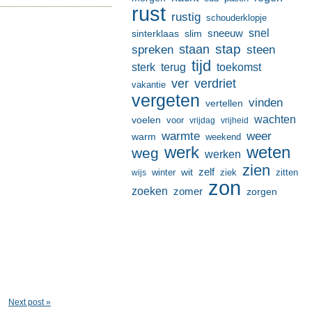
rust
rustig
schouderklopje
sneeuw
snel
sinterklaas
slim
stap
staan
spreken
steen
tijd
terug
toekomst
sterk
ver
verdriet
vakantie
vergeten
vinden
vertellen
wachten
voelen
voor
vrijdag
vrijheid
warmte
weer
warm
weekend
werk
weten
weg
werken
zien
zelf
wit
winter
ziek
wijs
zitten
zon
zoeken
zomer
zorgen
Next post »