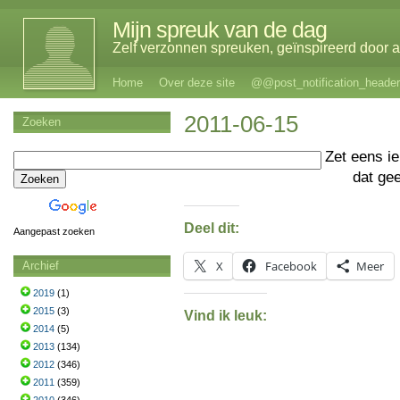
Mijn spreuk van de dag
Zelf verzonnen spreuken, geïnspireerd door al
Home
Over deze site
@@post_notification_header
2011-06-15
Zoeken
Zet eens i
dat gee
Deel dit:
Aangepast zoeken
X
Facebook
Meer
Archief
2019
(1)
2015
(3)
Vind ik leuk:
2014
(5)
2013
(134)
2012
(346)
2011
(359)