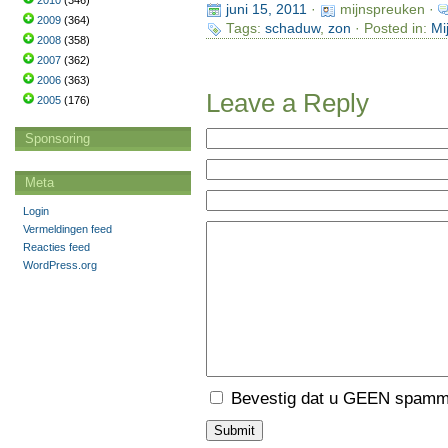
2010
(346)
juni 15, 2011
·
mijnspreuken ·
2009
(364)
Tags:
schaduw
,
zon
· Posted in:
Mi
2008
(358)
2007
(362)
2006
(363)
Leave a Reply
2005
(176)
Sponsoring
Meta
Login
Vermeldingen feed
Reacties feed
WordPress.org
Bevestig dat u GEEN spamme