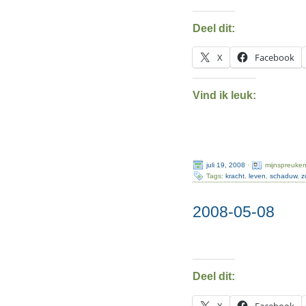
Deel dit:
X
Facebook
Vind ik leuk:
juli 19, 2008
·
mijnspreuke
Tags:
kracht
,
leven
,
schaduw
,
z
2008-05-08
Deel dit:
X
Facebook