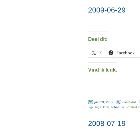
2009-06-29
Deel dit:
X
Facebook
Vind ik leuk:
juni 29, 2009
·
coach4all ·
Tags:
koel
,
schaduw
· Posted i
2008-07-19