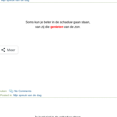
:
Mijn spreuk van de dag
Soms kun je beter in de
schaduw
gaan staan,
van zij die
genieten
van de
zon
.
Meer
reuken ·
No Comments
 Posted in:
Mijn spreuk van de dag