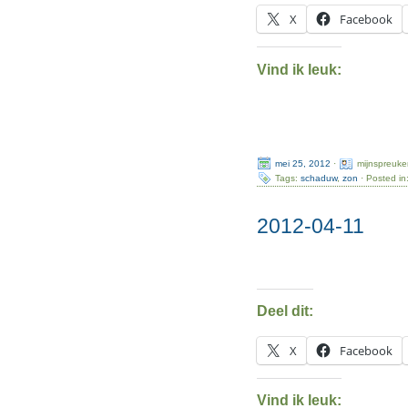
X
Facebook
Vind ik leuk:
mei 25, 2012
·
mijnspreuke
Tags:
schaduw
,
zon
· Posted in
2012-04-11
Deel dit:
X
Facebook
Vind ik leuk: