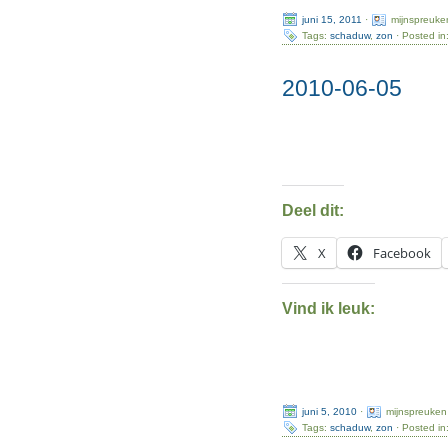
juni 15, 2011
·
mijnspreuke
Tags:
schaduw
,
zon
· Posted in
2010-06-05
Deel dit:
X
Facebook
Vind ik leuk:
juni 5, 2010
·
mijnspreuken
Tags:
schaduw
,
zon
· Posted in