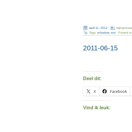
april 11, 2012
·
mijnspreuk
Tags:
schaduw
,
zon
· Posted in
2011-06-15
Deel dit:
X
Facebook
Vind ik leuk: