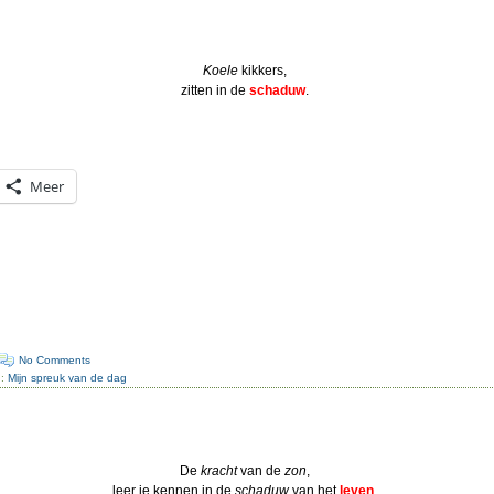
Koele
kikkers,
zitten in de
schaduw
.
Meer
No Comments
n:
Mijn spreuk van de dag
De
kracht
van de
zon
,
leer je kennen in de
schaduw
van het
leven
.