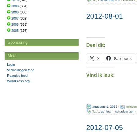
2010
(346)
Tags:
schaduw
,
zon
· Posted in
2009
(364)
2008
(358)
2012-08-01
2007
(362)
2006
(363)
2005
(176)
Sponsoring
Deel dit:
Meta
X
Facebook
Login
Vermeldingen feed
Vind ik leuk:
Reacties feed
WordPress.org
augustus 1, 2012
·
mijnsp
Tags:
genieten
,
schaduw
,
zon
·
2012-07-05