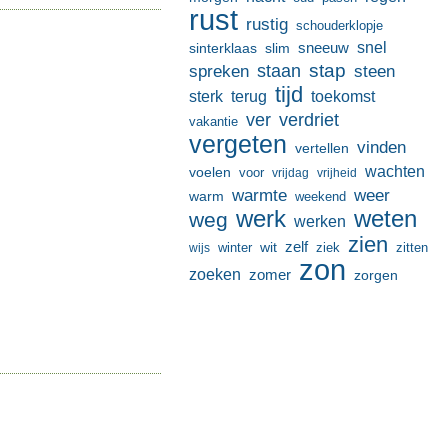
rust
rustig
schouderklopje
sneeuw
snel
sinterklaas
slim
stap
staan
spreken
steen
tijd
terug
toekomst
sterk
ver
verdriet
vakantie
vergeten
vinden
vertellen
wachten
voelen
voor
vrijdag
vrijheid
warmte
weer
warm
weekend
werk
weten
weg
werken
zien
zelf
wit
winter
ziek
wijs
zitten
zon
zoeken
zomer
zorgen