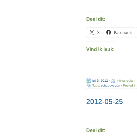
Deel dit:
X
Facebook
Vind ik leuk:
juli 5, 2012
·
mijnspreuken 
Tags:
schaduw
,
zon
· Posted in
2012-05-25
Deel dit: