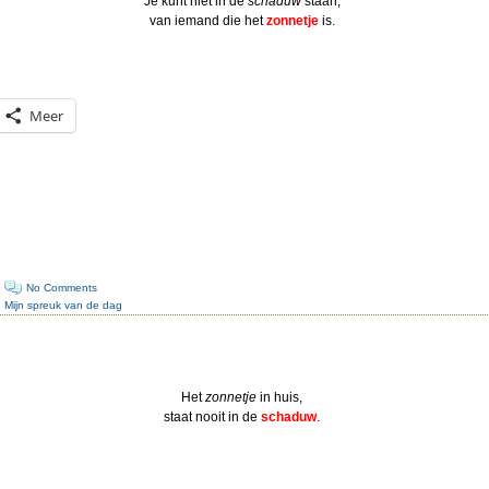
Je kunt niet in de
schaduw
staan,
van iemand die het
zonnetje
is.
Meer
·
No Comments
:
Mijn spreuk van de dag
Het
zonnetje
in huis,
staat nooit in de
schaduw
.