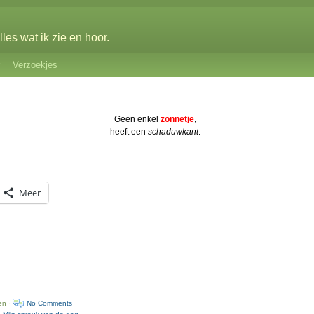
les wat ik zie en hoor.
Verzoekjes
Geen enkel
zonnetje
,
heeft een
schaduwkant
.
Meer
en ·
No Comments