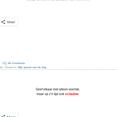
Meer
n ·
No Comments
on
· Posted in:
Mijn spreuk van de dag
Geef elkaar niet alleen
warmte
,
maar op z’n tijd ook
schaduw
.
Meer