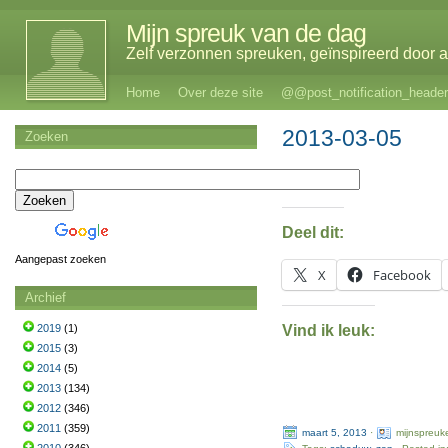
Mijn spreuk van de dag
Zelf verzonnen spreuken, geïnspireerd door al
Home
Over deze site
@@post_notification_header
2013-03-05
Zoeken
Deel dit:
Aangepast zoeken
X
Facebook
Archief
Vind ik leuk:
2019
(1)
2015
(3)
2014
(5)
2013
(134)
2012
(346)
2011
(359)
maart 5, 2013
·
mijnspreuk