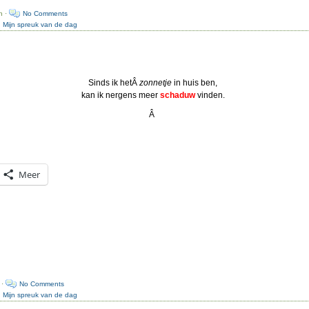
n ·
No Comments
:
Mijn spreuk van de dag
Sinds ik hetÂ
zonnetje
in huis ben,
kan ik nergens meer
schaduw
vinden.
Â
Meer
 ·
No Comments
:
Mijn spreuk van de dag