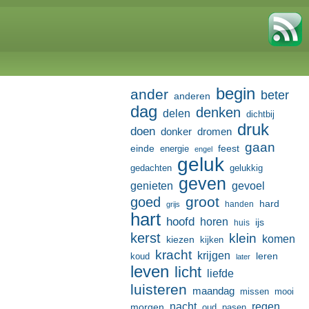
begin
ander
beter
anderen
dag
denken
delen
dichtbij
druk
doen
donker
dromen
gaan
einde
feest
energie
engel
geluk
gedachten
gelukkig
geven
genieten
gevoel
groot
goed
hard
handen
grijs
hart
hoofd
horen
ijs
huis
kerst
klein
komen
kiezen
kijken
kracht
krijgen
leren
koud
later
leven
licht
liefde
luisteren
maandag
missen
mooi
nacht
regen
morgen
oud
pasen