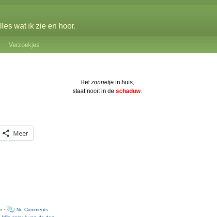
les wat ik zie en hoor.
Verzoekjes
Het
zonnetje
in huis,
staat nooit in de
schaduw
.
Meer
n ·
No Comments