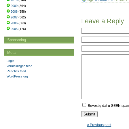
2010
(346)
Tags:
schaduw
,
zon
· Posted in
2009
(364)
2008
(358)
2007
(362)
Leave a Reply
2006
(363)
2005
(176)
Sponsoring
Meta
Login
Vermeldingen feed
Reacties feed
WordPress.org
Bevestig dat u GEEN spa
« Previous post