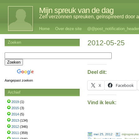
Mijn spreuk van de dag
Zelf verzonnen spreuken, geïnspireerd door al
Home
Over deze site
@@post_notification_header
2012-05-25
Zoeken
Deel dit:
Aangepast zoeken
X
Facebook
Archief
Vind ik leuk:
2019
(1)
2015
(3)
2014
(5)
2013
(134)
2012
(346)
2011
(359)
mei 25, 2012
·
mijnspreuke