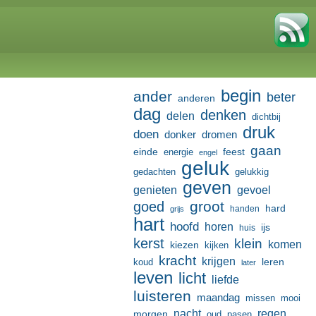
begin
ander
beter
anderen
dag
denken
delen
dichtbij
druk
doen
donker
dromen
gaan
einde
feest
energie
engel
geluk
gedachten
gelukkig
geven
genieten
gevoel
groot
goed
hard
handen
grijs
hart
hoofd
horen
ijs
huis
kerst
klein
komen
kiezen
kijken
kracht
krijgen
leren
koud
later
leven
licht
liefde
luisteren
maandag
missen
mooi
nacht
regen
morgen
oud
pasen