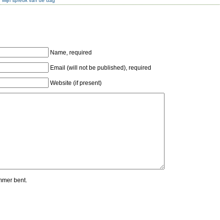
:
Mijn spreuk van de dag
Name, required
Email (will not be published), required
Website (if present)
mmer bent.