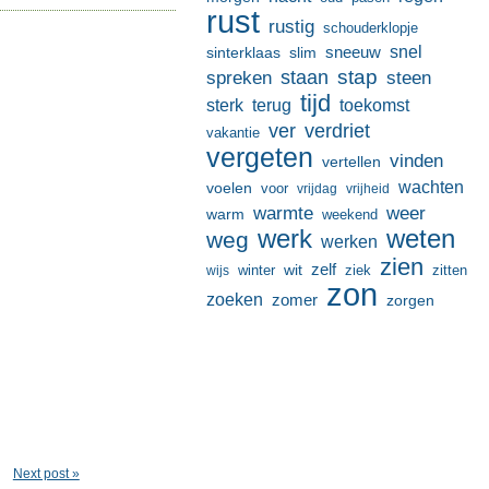
rust
rustig
schouderklopje
sneeuw
snel
sinterklaas
slim
stap
staan
spreken
steen
tijd
terug
toekomst
sterk
ver
verdriet
vakantie
vergeten
vinden
vertellen
wachten
voelen
voor
vrijdag
vrijheid
warmte
weer
warm
weekend
werk
weten
weg
werken
zien
zelf
wit
winter
ziek
wijs
zitten
zon
zoeken
zomer
zorgen
Next post »