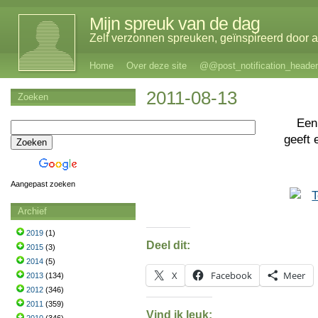
Mijn spreuk van de dag
Zelf verzonnen spreuken, geïnspireerd door al
Home
Over deze site
@@post_notification_header
2011-08-13
Zoeken
Een
geeft 
Aangepast zoeken
Archief
2019
(1)
Deel dit:
2015
(3)
2014
(5)
X
Facebook
Meer
2013
(134)
2012
(346)
2011
(359)
Vind ik leuk: